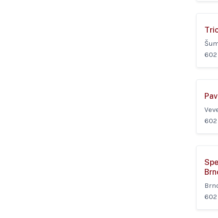
Tric
Šum
602
Pav
Vev
602
Spe
Brn
Brn
602