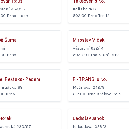
ovan Rauš
Takeover, s.r.o.
radní 454/53
Kolískova 17
 00 Brno-Líšeň
602 00 Brno-Trnitá
oš Šuma
Miroslav Vlček
lná
Výstavní 622/14
 00 Brno
603 00 Brno-Staré Brno
el Peštuka - Pedam
P - TRANS, s.r.o.
ohradská 69
Mečířova 1248/8
 00 Brno
612 00 Brno-Královo Pole
 Horák
Ladislav Janek
gádnická 230/67
Kaloudova 1323/3