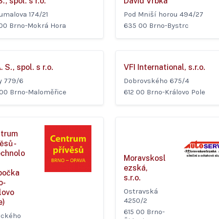
S., spol. s r.o.
David Vrbka
umalova 174/21
Pod Mniší horou 494/27
 00 Brno-Mokrá Hora
635 00 Brno-Bystrc
. S., spol. s r.o.
VFI International, s.r.o.
y 779/6
Dobrovského 675/4
 00 Brno-Maloměřice
612 00 Brno-Královo Pole
trum
ěsů -
chnolo
Moravskosl
ezská,
bočka
s.r.o.
o-
Ostravská
lovo
4250/2
e)
615 00 Brno-
ackého