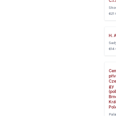
C.I.
Sko
621
H. A
Sad
614
Cen
přív
Cze
gy
(po
Brn
Krá
Pol
Pal