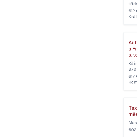
tří
612 
Král
Aut
a F
s.r.
Kší
379
617 
Kom
Tax
měs
Mas
602