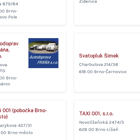
Židenice
da 879/84
00 Brno-
ovo Pole
odoprav
ráňa,
Svatopluk Šimek
o.
Charbulova 214/38
rova
/13
618 00 Brno-Černovice
00 Brno-
árov
i 001 (pobočka Brno-
TAXI 001, s.r.o.
to)
Novolíšeňská 2474/5
arykova 427/31
628 00 Brno-Líšeň
 00 Brno-město