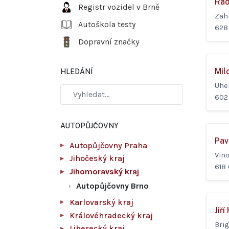
Rad
Registr vozidel v Brně
Zah
Autoškola testy
628
Dopravní značky
Mil
HLEDÁNÍ
Uhe
602
AUTOPŮJČOVNY
Pav
Autopůjčovny Praha
Vin
Jihočeský kraj
618
Jihomoravský kraj
Autopůjčovny Brno
Karlovarský kraj
Jiří
Královéhradecký kraj
Bri
Liberecký kraj