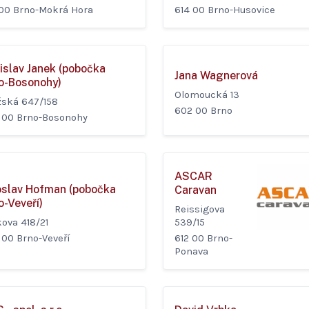
 00 Brno-Mokrá Hora
614 00 Brno-Husovice
islav Janek (pobočka
Jana Wagnerová
o-Bosonohy)
Olomoucká 13
žská 647/158
602 00 Brno
 00 Brno-Bosonohy
ASCAR
oslav Hofman (pobočka
Caravan
o-Veveří)
Reissigova
ova 418/21
539/15
 00 Brno-Veveří
612 00 Brno-
Ponava