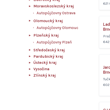
621
Moravskoslezský kraj
Autopůjčovny Ostrava
Olomoucký kraj
Lad
Autopůjčovny Olomouc
Brn
Plzeňský kraj
Pra
642
Autopůjčovny Plzeň
Středočeský kraj
Pardubický kraj
Ústecký kraj
Jar
Vysočina
Brn
Zlínský kraj
Tučk
602