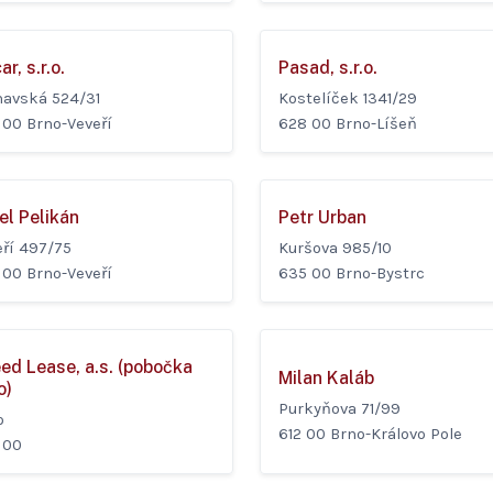
ar, s.r.o.
Pasad, s.r.o.
avská 524/31
Kostelíček 1341/29
 00 Brno-Veveří
628 00 Brno-Líšeň
el Pelikán
Petr Urban
eří 497/75
Kuršova 985/10
 00 Brno-Veveří
635 00 Brno-Bystrc
ed Lease, a.s. (pobočka
Milan Kaláb
o)
Purkyňova 71/99
o
612 00 Brno-Královo Pole
 00