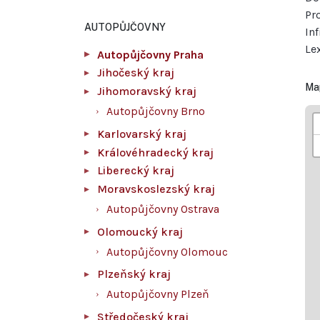
Pr
AUTOPŮJČOVNY
In
Le
Autopůjčovny Praha
Jihočeský kraj
Ma
Jihomoravský kraj
Autopůjčovny Brno
Karlovarský kraj
Královéhradecký kraj
Liberecký kraj
Moravskoslezský kraj
Autopůjčovny Ostrava
Olomoucký kraj
Autopůjčovny Olomouc
Plzeňský kraj
Autopůjčovny Plzeň
Středočeský kraj