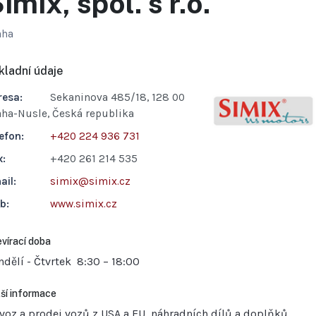
imix, spol. s r.o.
aha
kladní údaje
resa:
Sekaninova 485/18, 128 00
aha-Nusle, Česká republika
efon:
+420 224 936 731
x:
+420 261 214 535
ail:
simix@simix.cz
b:
www.simix.cz
vírací doba
ndělí - Čtvrtek
8:30 – 18:00
ší informace
voz a prodej vozů z USA a EU, náhradních dílů a doplňků.