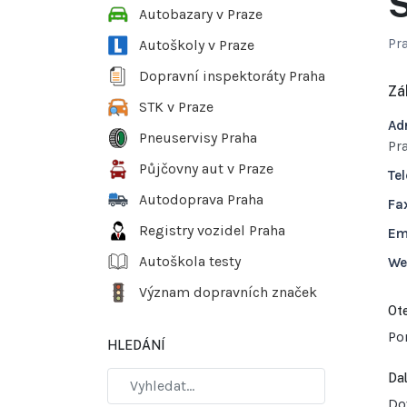
S
Autobazary v Praze
Pr
Autoškoly v Praze
Dopravní inspektoráty Praha
Zá
STK v Praze
Ad
Pneuservisy Praha
Pr
Půjčovny aut v Praze
Tel
Autodoprava Praha
Fa
Registry vozidel Praha
Em
Autoškola testy
We
Význam dopravních značek
Ote
Po
HLEDÁNÍ
Dal
Do