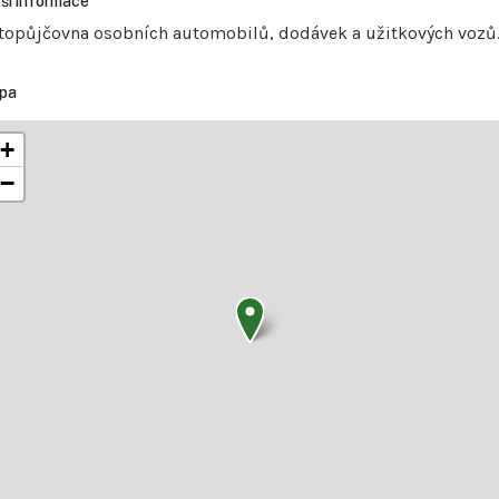
ší informace
topůjčovna osobních automobilů, dodávek a užitkových vozů
pa
+
−