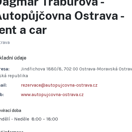
agmar Traburová -
utopůjčovna Ostrava -
ent a car
trava
kladní údaje
resa:
Jindřichova 1880/8, 702 00 Ostrava-Moravská Ostrav
ská republika
ail:
rezervace@autopujcovna-ostrava.cz
b:
www.autopujcovna-ostrava.cz
vírací doba
ndělí - Neděle
8:00 – 18:00