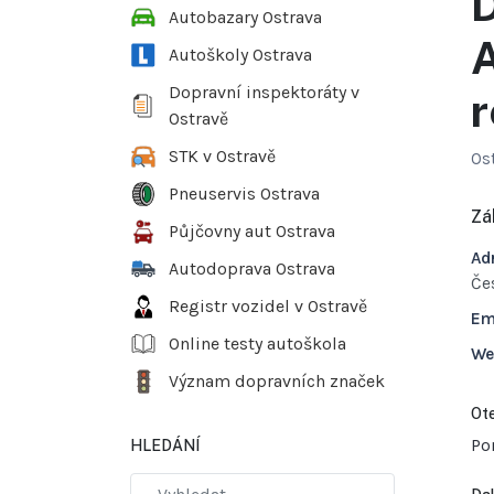
D
Autobazary Ostrava
A
Autoškoly Ostrava
Dopravní inspektoráty v
r
Ostravě
STK v Ostravě
Os
Pneuservis Ostrava
Zá
Půjčovny aut Ostrava
Ad
Autodoprava Ostrava
Če
Registr vozidel v Ostravě
Em
Online testy autoškola
We
Význam dopravních značek
Ote
Po
HLEDÁNÍ