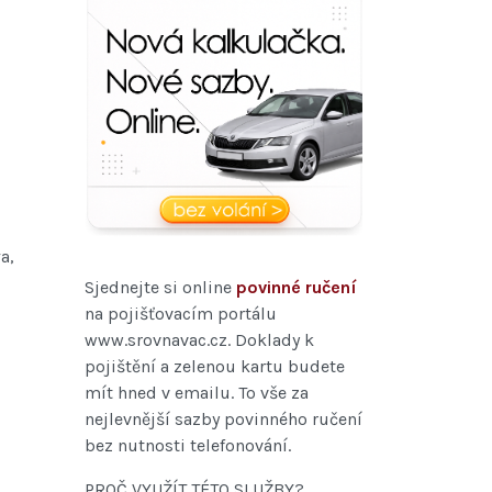
a,
Sjednejte si online
povinné ručení
na pojišťovacím portálu
www.srovnavac.cz. Doklady k
pojištění a zelenou kartu budete
mít hned v emailu. To vše za
nejlevnější sazby povinného ručení
bez nutnosti telefonování.
PROČ VYUŽÍT TÉTO SLUŽBY?